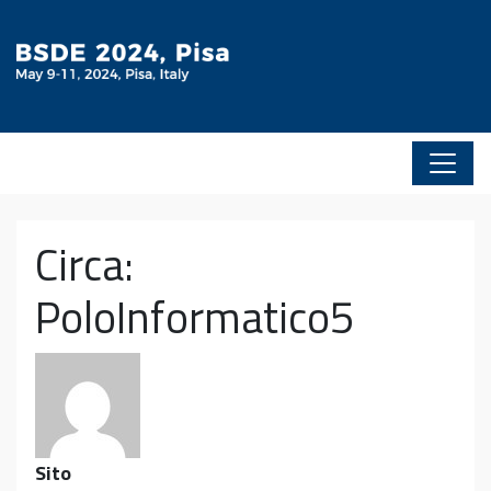
Vai al contenuto
Circa:
PoloInformatico5
Sito