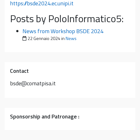
https://bsde2024.ec.unipi.it
Posts by PoloInformatico5:
News from Workshop BSDE 2024
Pubblicato il
22 Gennaio 2024
in
News
Contact
bsde@comatpisa.it
Sponsorship and Patronage :